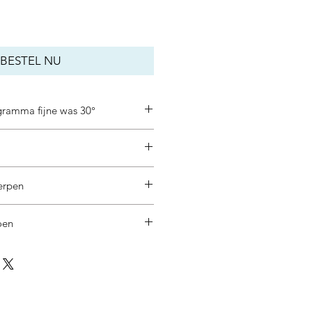
BESTEL NU
gramma fijne was 30°
erpen
oen